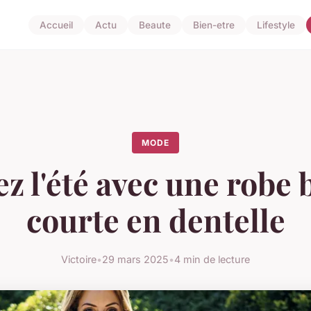
Accueil
Actu
Beaute
Bien-etre
Lifestyle
MODE
ez l'été avec une robe
courte en dentelle
Victoire
•
29 mars 2025
•
4 min de lecture