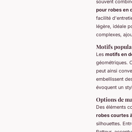
souvent combinée
pour robes en 
facilité d'entre
légère, idéale p
complexes, ajou
Motifs populai
Les
motifs en d
géométriques. C
peut ainsi conve
embellissent de
évoquent un sty
Options de ma
Des éléments c
robes courtes 
silhouettes. Ent
flatteur, accentu