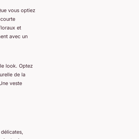
Que vous optiez
 courte
floraux et
ment avec un
le look. Optez
urelle de la
Une veste
 délicates,