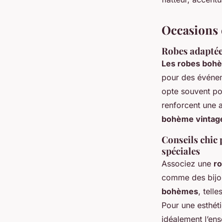
Occasions 
Robes adaptée
Les robes bohè
pour des événem
opte souvent pou
renforcent une 
bohème vintag
Conseils chic 
spéciales
Associez une
ro
comme des bijou
bohèmes
, tell
Pour une esthét
idéalement l’en