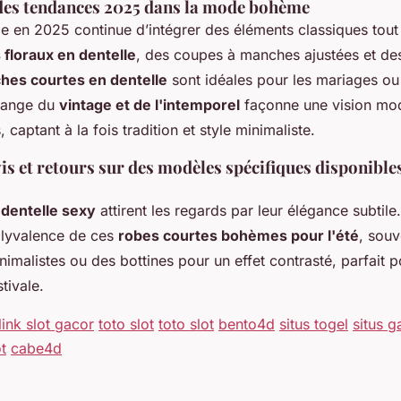
des tendances 2025 dans la mode bohème
en 2025 continue d’intégrer des éléments classiques tout
 floraux en dentelle
, des coupes à manches ajustées et des
hes courtes en dentelle
sont idéales pour les mariages o
élange du
vintage et de l'intemporel
façonne une vision mo
captant à la fois tradition et style minimaliste.
is et retours sur des modèles spécifiques disponibles
dentelle sexy
attirent les regards par leur élégance subtile
olyvalence de ces
robes courtes bohèmes pour l'été
, souv
imalistes ou des bottines pour un effet contrasté, parfait 
tivale.
link slot gacor
toto slot
toto slot
bento4d
situs togel
situs g
ot
cabe4d