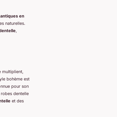
antiques en
es naturelles.
dentelle
,
 multiplient,
style bohème est
onnue pour son
e robes
dentelle
ntelle
et des