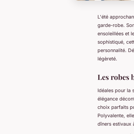
L'été approchan
garde-robe. Son 
ensoleillées et 
sophistiqué, cet
personnalité. D
légèreté.
Les robes 
Idéales pour la 
élégance décontr
choix parfaits p
Polyvalente, ell
dîners estivaux à