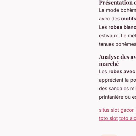
Présentation 
La mode bohème 
avec des
motifs
Les
robes blanc
estivaux. Le m
tenues bohèmes, 
Analyse des av
marché
Les
robes avec 
apprécient la p
des sandales min
printanière ou es
situs slot gacor
toto slot
toto sl