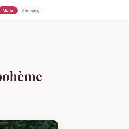
Mode
Shopping
 bohème