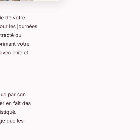
le de votre
our les journées
ntracté ou
primant votre
avec chic et
gue par son
er en fait des
istiqué.
ge que les