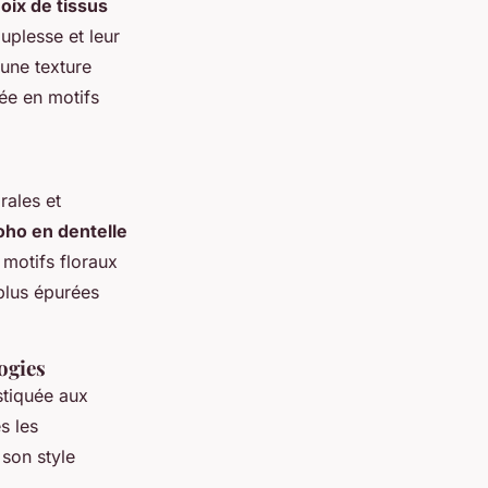
oix de tissus
uplesse et leur
 une texture
sée en motifs
rales et
oho en dentelle
 motifs floraux
plus épurées
ogies
tiquée aux
s les
 son style