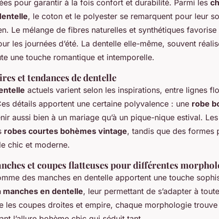
s pour garantir à la fois confort et durabilité. Parmi les
ch
dentelle
, le coton et le polyester se remarquent pour leur so
tien. Le mélange de fibres naturelles et synthétiques favorise
our les journées d’été. La dentelle elle-même, souvent réali
te une touche romantique et intemporelle.
res et tendances de dentelle
entelle
actuels varient selon les inspirations, entre lignes flo
es détails apportent une certaine polyvalence : une
robe b
nir aussi bien à un mariage qu’à un pique-nique estival. Les
s
robes courtes bohèmes vintage
, tandis que des formes 
le chic et moderne.
nches et coupes flatteuses pour différentes morphol
omme des manches en dentelle apportent une touche sophis
à manches en dentelle
, leur permettant de s’adapter à toute
re les coupes droites et empire, chaque morphologie trouve
ant l’allure bohème chic qui séduit tant.